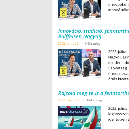
ünnepeként 
innovációkró
Innováció, tradíció, fenntarth
Raiffeisen Nagydíj
2022. június 2.
-
Kékszalag
2022. július
Nagydíj. E
minden eddi
Szövetség. 
ünnep lesz, 
óriás kivet
Rajzold meg te is a fenntarth
2022. május 10.
-
Kékszalag
2022. július
leghosszabb
idei évben 