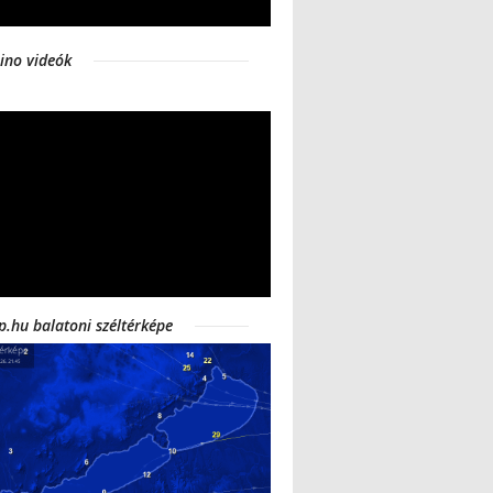
ino videók
p.hu balatoni széltérképe