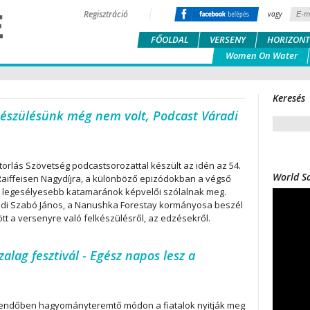
Regisztráció
vagy
FŐOLDAL
VERSENY
HORIZONT
Women On Water
Keresés
lkészülésünk még nem volt, Podcast Váradi
torlás Szövetség podcastsorozattal készült az idén az 54.
World Sa
aiffeisen Nagydíjra, a különböző epizódokban a végső
 legesélyesebb katamaránok képvelői szólalnak meg.
adi Szabó János, a Nanushka Forestay kormányosa beszél
tt a versenyre való felkészülésről, az edzésekről.
zalag fesztivál - Egész napos lesz a
ztendőben hagyományteremtő módon a fiatalok nyitják meg