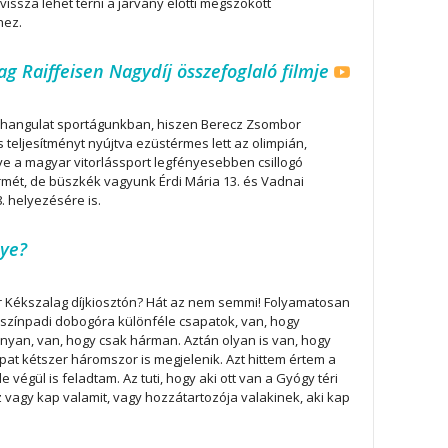
vissza lehet térni a járvány előtti megszokott
hez.
ag Raiffeisen Nagydíj összefoglaló filmje
 hangulat sportágunkban, hiszen Berecz Zsombor
s teljesítményt nyújtva ezüstérmes lett az olimpián,
 a magyar vitorlássport legfényesebben csillogó
rmét, de büszkék vagyunk Érdi Mária 13. és Vadnai
. helyezésére is.
nye?
r Kékszalag díjkiosztón? Hát az nem semmi! Folyamatosan
színpadi dobogóra különféle csapatok, van, hogy
nyan, van, hogy csak hárman. Aztán olyan is van, hogy
pat kétszer háromszor is megjelenik. Azt hittem értem a
e végül is feladtam. Az tuti, hogy aki ott van a Gyógy téri
vagy kap valamit, vagy hozzátartozója valakinek, aki kap