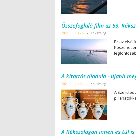
Összefoglaló film az 53. Kéksz
2021. július 26.
-
Kékszalag
Ez az első ö
Köszönet ér
legfontosab
A kitartás diadala - újabb m
2021. július 24.
-
Kékszalag
A Szelíd és
pillanatokka
A Kékszalagon innen és túl is