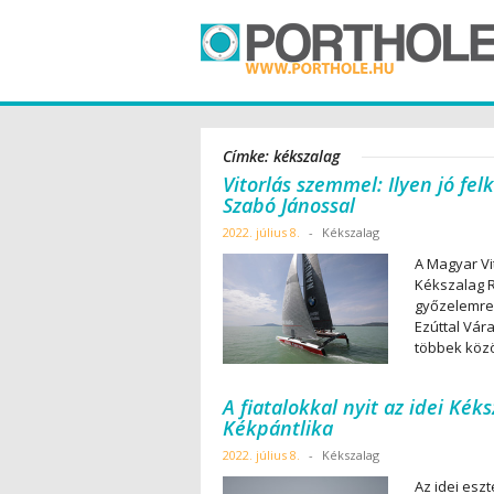
Címke: kékszalag
Vitorlás szemmel: Ilyen jó fe
Szabó Jánossal
2022. július 8.
-
Kékszalag
A Magyar Vi
Kékszalag R
győzelemre
Ezúttal Vár
többek közö
A fiatalokkal nyit az idei Kéks
Kékpántlika
2022. július 8.
-
Kékszalag
Az idei es