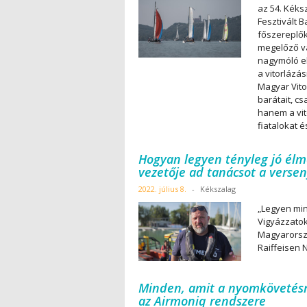
az 54. Kéks
Fesztivált 
főszereplők
megelőző va
nagymóló el
a vitorlázás
Magyar Vit
barátait, cs
hanem a vit
fiatalokat é
Hogyan legyen tényleg jó élm
vezetője ad tanácsot a verse
2022. július 8.
-
Kékszalag
„Legyen min
Vigyázzatok
Magyarorszá
Raiffeisen 
Minden, amit a nyomkövetésrő
az Airmoniq rendszere