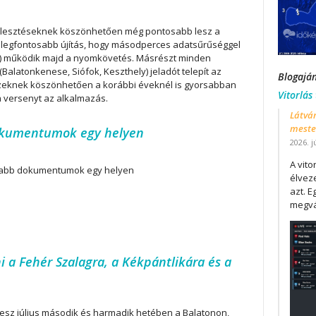
ejlesztéseknek köszönhetően még pontosabb lesz a
 legfontosabb újítás, hogy másodperces adatsűrűséggel
el) működik majd a nyomkövetés. Másrészt minden
(Balatonkenese, Siófok, Keszthely) jeladót telepít az
Blogajá
Ezeknek köszönhetően a korábbi éveknél is gyorsabban
Vitorlás
 a versenyt az alkalmazás.
Látván
mester
dokumentumok egy helyen
2026. j
A vit
sabb dokumentumok egy helyen
élveze
azt. E
megvá
 a Fehér Szalagra, a Kékpántlikára és a
sz július második és harmadik hetében a Balatonon,