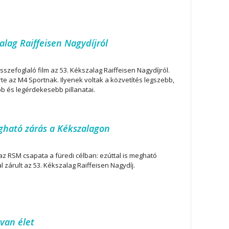
alag Raiffeisen Nagydíjról
sszefoglaló film az 53. Kékszalag Raiffeisen Nagydíjról.
te az M4 Sportnak. Ilyenek voltak a közvetítés legszebb,
b és legérdekesebb pillanatai.
egható zárás a Kékszalagon
 az RSM csapata a füredi célban: ezúttal is megható
l zárult az 53. Kékszalag Raiffeisen Nagydíj.
 van élet