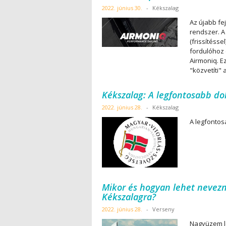
2022. június 30.
-
Kékszalag
Az újabb f
rendszer. A
(frissítéss
fordulóhoz 
Airmoniq. 
"közvetíti"
Kékszalag: A legfontosabb 
2022. június 28.
-
Kékszalag
A legfonto
Mikor és hogyan lehet nevezni
Kékszalagra?
2022. június 28.
-
Verseny
Nagyüzem le