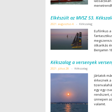
lassacskán 
menetrend
Elkészült az MVSZ 53. Kékszal
2021. augusztus 4.
-
Kékszalag
Eufórikus a
fantasztiku
megszerezve
ötkarikás é
Benjamin 18
Kékszalag a versenyek verse
2021. július 28.
-
Kékszalag
Jártatok má
érkeznek a 
tizenvalahá
egy egy csa
rendszert, d
ünnepen az 
valamit.