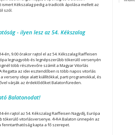
ismert Kékszalag pedig a tradíciók ápolása mellett az
l szól.
atóság - ilyen lesz az 54. Kékszalag
 14-én, 9.00 órakor rajtol el az 54. Kékszalag Raiffeisen
urópa legnagyobb és legnépszerűbb tókerülő versenyén
ginél több résztvevőre számít a Magyar Vitorlás
A Regatta az idei esztendőben is több napos vitorlás
a verseny ideje alatt kiállítókkal, parti programokkal, és
ítővel várják az érdeklődőket Balatonfüreden.
ató Balatonodat!
 14-én rajtol az 54. Kékszalag Raiffeisen Nagydíj, Európa
 tókerülő vitorlásversenye. ⛵️⛵️A Balaton ünnepén az
a fenntarthatóság kapta a fő szerepet.