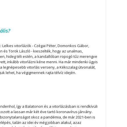
ális?
 Lelkes vitorlázók - Czégai Péter, Domonkos Gábor,
n és Török László - kieszelték, hogy az unalmas,
n, hideg téli estén, a kandallóban ropogó tűz merengve
ett, inkább vitorlázni kéne menni. Ha már mindenki úgyis
a a legnépesebb vitorlás verseny, a Kékszalag útvonalát,
uk lehet, ha végigmennek rajta télvíz idején.
ndenhol, így a Balatonon és a vitorlázásban is rendkívüli
kozott a lassan már két éve tartó koronavírus-járvány.
bizonytalanságot okoz a pandémia, de már 2021-ben is
elépés, talán az idei év még jobban alakul, azaz