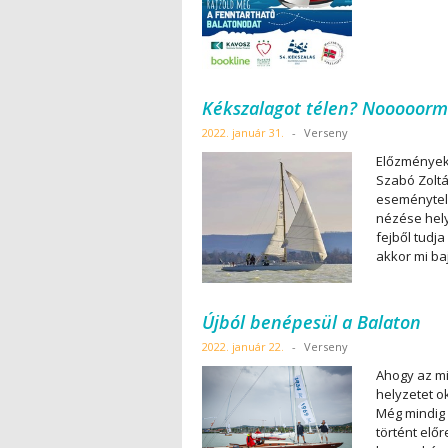
Kékszalagot télen? Nooooorm
2022. január 31.
-
Verseny
Előzmények:
Szabó Zoltá
eseménytele
nézése hely
fejből tudj
akkor mi baj
Újból benépesül a Balaton
2022. január 22.
-
Verseny
Ahogy az mi
helyzetet o
Még mindig 
történt előr