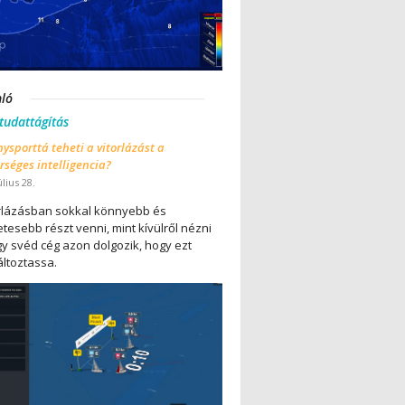
nló
 tudattágítás
ysporttá teheti a vitorlázást a
séges intelligencia?
úlius 28.
orlázásban sokkal könnyebb és
tesebb részt venni, mint kívülről nézni
gy svéd cég azon dolgozik, hogy ezt
ltoztassa.