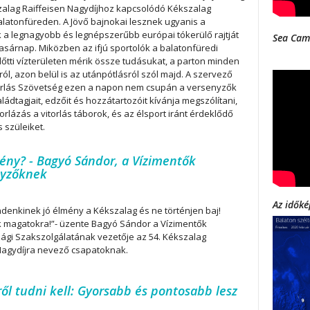
zalag Raiffeisen Nagydíjhoz kapcsolódó Kékszalag
Balatonfüreden. A Jövő bajnokai lesznek ugyanis a
 a legnagyobb és legnépszerűbb európai tókerülő rajtját
Sea Cam
sárnap. Miközben az ifjú sportolók a balatonfüredi
őtti vízterületen mérik össze tudásukat, a parton minden
ról, azon belül is az utánpótlásról szól majd. A szervező
orlás Szövetség ezen a napon nem csupán a versenyzők
aládtagjait, edzőit és hozzátartozóit kívánja megszólítani,
orlázás a vitorlás táborok, és az élsport iránt érdeklődő
s szüleiket.
ény? - Bagyó Sándor, a Vízimentők
nyzőknek
Az időké
denkinek jó élmény a Kékszalag és ne történjen baj!
 magatokra!”- üzente Bagyó Sándor a Vízimentők
gi Szakszolgálatának vezetője az 54. Kékszalag
Nagydíjra nevező csapatoknak.
l tudni kell: Gyorsabb és pontosabb lesz