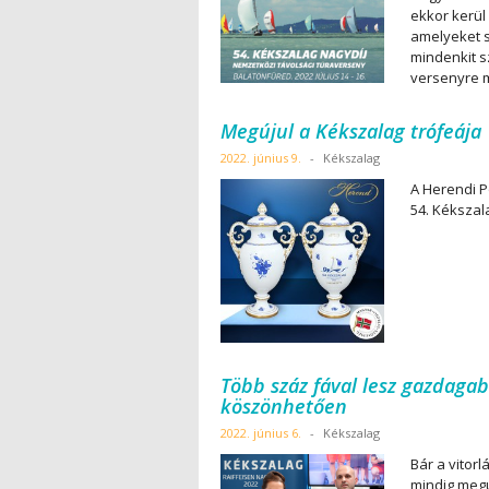
ekkor kerül
amelyeket 
mindenkit s
versenyre m
Megújul a Kékszalag trófeája
2022. június 9.
-
Kékszalag
A Herendi P
54. Kékszala
Több száz fával lesz gazdaga
köszönhetően
2022. június 6.
-
Kékszalag
Bár a vitor
mindig megú