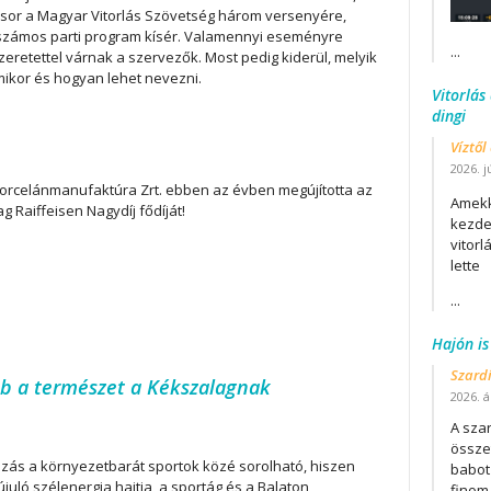
 sor a Magyar Vitorlás Szövetség három versenyére,
számos parti program kísér. Valamennyi eseményre
...
zeretettel várnak a szervezők. Most pedig kiderül, melyik
ikor és hogyan lehet nevezni.
Vitorlás
dingi
Víztől
2026. j
orcelánmanufaktúra Zrt. ebben az évben megújította az
Amekk
g Raiffeisen Nagydíj fődíját!
kezdet
vitor
lette
...
Hajón is
Szard
bb a természet a Kékszalagnak
2026. áp
A szar
összet
lázás a környezetbarát sportok közé sorolható, hiszen
babot
juló szélenergia hajtja, a sportág és a Balaton
finom.