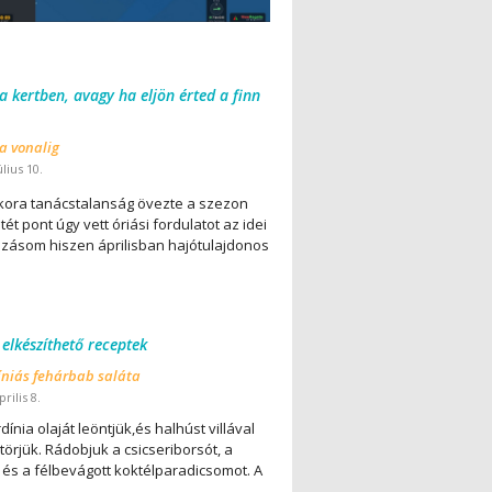
 a kertben, avagy ha eljön érted a finn
 a vonalig
úlius 10.
ora tanácstalanság övezte a szezon
ét pont úgy vett óriási fordulatot az idei
lázásom hiszen áprilisban hajótulajdonos
 elkészíthető receptek
íniás fehárbab saláta
rilis 8.
dínia olaját leöntjük,és halhúst villával
örjük. Rádobjuk a csicseriborsót, a
 és a félbevágott koktélparadicsomot. A
..