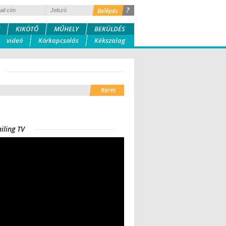
?
KIKÖTŐ
MŰHELY
BEKÜLDÉS
videó
Körkapcsolás
Kékszalag
iling TV